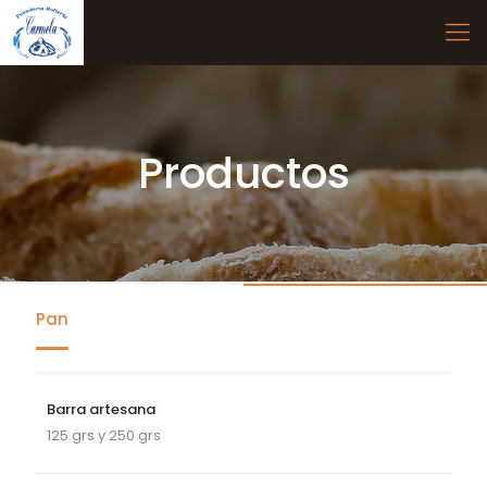
Productos
Pan
Barra artesana
125 grs y 250 grs